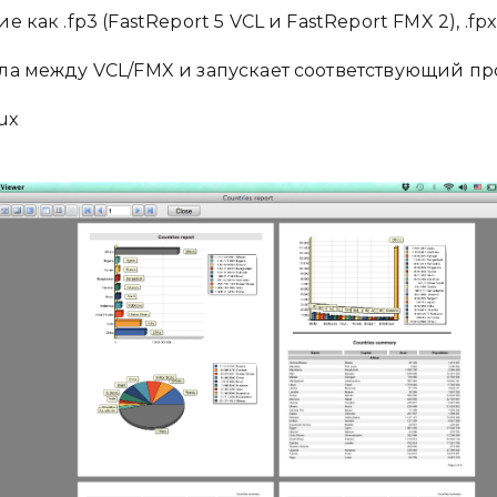
ак .fp3 (FastReport 5 VCL и FastReport FMX 2), .fpx 
ла между VCL/FMX и запускает соответствующий пр
ux