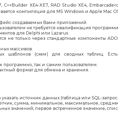
 C++Builder XE4-XE7, RAD Studio XE4, Embarcader
ивается компиляция для MS Windows и Apple Mac OS
рфейс создаваемых Вами приложений.
ьзователем не требуется квалификация программи
нентов для Delphi или Lazarus
ся не только через стандартные компоненты ADO,
ных массивов.
вых шаблонов (схем) для сводных таблиц. Ест
к программно, так и самим пользователем.
актный формат для обмена и хранения.
о указать источник данных (таблица или SQL-запрос
тчик, сумма, минимальное, максимальное, среднее,
ных значений, первое встреченное значение, спис