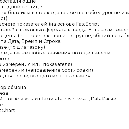
 составляющие
 сводной таблице
олбцах или в строках, а так же на любом уровне и
pt)
ете показателей (на основе FastScript)
телей с помощью формата вывода. Есть возможност
ента (в строке, в колонке, в группе, общий по таб
а Дата, Время и Строка.
зе (по диапазону)
м, а также любые значения по отдельности
огов
ю измерения или показателя)
змерений (направление сортировки)
ых для последующего использования
фер обмена
еза
for Analysis, xml-msdata, ms rowset, DataPacket
ort
eChart