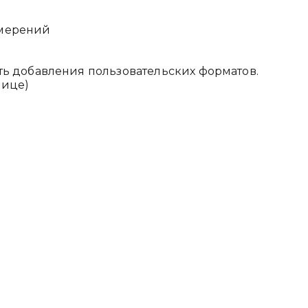
змерений
ь добавления пользовательских форматов.
лице)