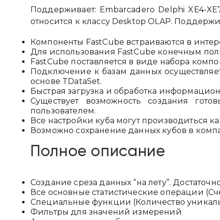
Поддерживает: Embarcadero Delphi XE4-XE7,
относится к классу Desktop OLAP. Поддерж
Компоненты FastCube встраиваются в инте
Для использования FastCube конечным пол
FastCube поставляется в виде набора компо
Подключение к базам данных осуществляет
основе TDataSet.
Быстрая загрузка и обработка информацион
Существует возможность создания гото
пользователем.
Все настройки куба могут производиться ка
Возможно сохранение данных кубов в комп
Полное описание
Создание среза данных “на лету”. Достаточн
Все основные статистические операции (Сче
Специальные функции (Количество уникаль
Фильтры для значений измерений