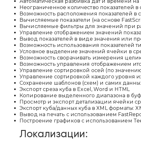
Автоматическая разбивка дат и времени на
Неограниченное количество показателей в
Возможность расположения показателей в ст
Вычисляемые показатели (на основе FastScri
Вычисляемые фильтры для значений при расч
Управление отображением значений показа
Вывод показателей в виде значения или проц
Возможность использования показателей тип
Условное выделение значений ячейки в сре
Возможность сворачивать измерения целико
Возможность управления отображением ит
Управление сортировкой осей (по значени
Управление сортировкой каждого уровня и
Сохранение шаблонов (схем) и самих данн
Экспорт среза куба в Excel, Word и HTML
Копирование выделенного диапазона в бу
Просмотр и экспорт детализации ячейки ср
Экспорт куба/данных куба в XML форматы: XML 
Вывод на печать с использованием FastRep
Построение графиков с использованием Te
Локализации: