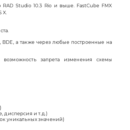
o RAD Studio 10.3 Rio и выше. FastCube FMX
 X.
ста.
 BDE, а также через любые построенные на
ь возможность запрета изменения схемы
)
 дисперсия и т.д.)
ок уникальных значений)