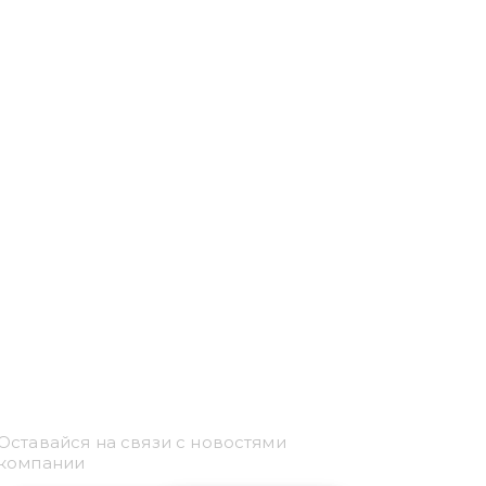
Привіт 👋, чим тобі
допомогти?
Оставайся на связи с новостями
Ми зазвичай відповідаємо дуже швидко
компании