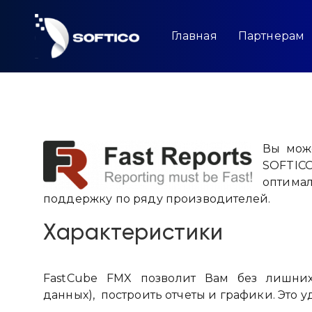
Skip
to
content
Главная
Партнерам
Вы мож
SOFTICO
оптима
поддержку по ряду производителей.
Характеристики
FastCube FMX позволит Вам без лишних
данных), построить отчеты и графики. Это