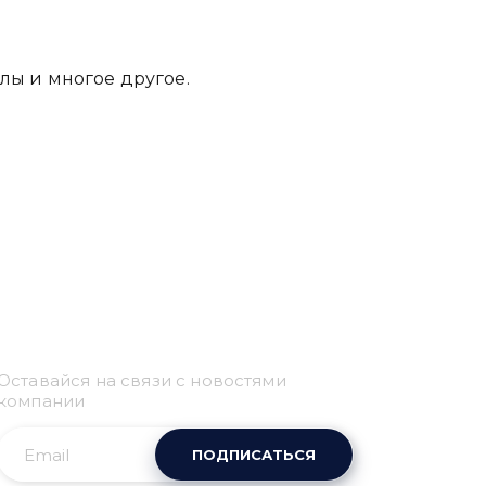
лы и многое другое.
Привіт 👋, чим тобі
допомогти?
Оставайся на связи с новостями
Ми зазвичай відповідаємо дуже швидко
компании
ПОДПИСАТЬСЯ
Надіслати повідомлення