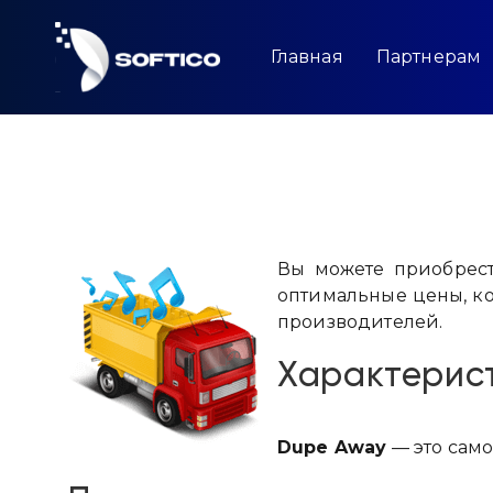
Skip
to
content
Главная
Партнерам
Вы можете приобрест
оптимальные цены, к
производителей.
Характерис
Dupe Away
— это само