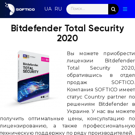
Skip
Search
to
Togg
for:
content
Navig
Глав
Bitdefender Total Security
2020
Пар
Вы можете приобрести
Нап
лицензии Bitdefender
Total Security 2020,
Нов
обратившись в отдел
продаж SOFTICO.
Ком
Компания SOFTICO имеет
статус Country partner по
Кон
решениям Bitdefender в
Украине. У нас вы можете
получить оптимальные цены, консультацию по
лицензированию, а также профессиональную
техническую поддержку по ряду производителей.