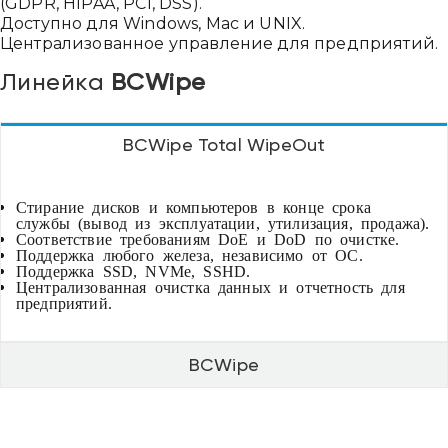
(GDPR, HIPAA, PCI, DSS).
Доступно для Windows, Mac и UNIX.
Централизованное управление для предприятий.
Линейка
BCWipe
BCWipe Total WipeOut
Стирание дисков и компьютеров в конце срока
службы (вывод из эксплуатации, утилизация, продажа).
Соответствие требованиям DoE и DoD по очистке.
Привіт 👋, чим тобі допомогти?
Поддержка любого железа, независимо от ОС.
Поддержка SSD, NVMe, SSHD.
Ми зазвичай відповідаємо дуже швидко
Централизованная очистка данных и отчетность для
предприятий.
Надіслати повідомлення
BCWipe