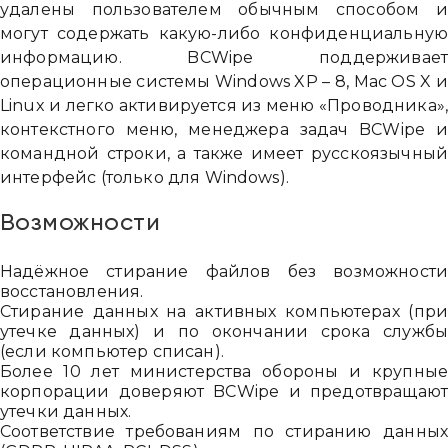
удалены пользователем обычным способом 
могут содержать какую-либо конфиденциальну
информацию. BCWipe поддерживае
операционные системы Windows XP – 8, Mac OS X 
Linux и легко активируется из меню «Проводника»
контекстного меню, менеджера задач BCWipe 
командной строки, а также имеет русскоязычны
интерфейс (только для Windows).
Возможности
Надёжное стирание файлов без возможност
восстановления.
Стирание данных на активных компьютерах (пр
утечке данных) и по окончании срока служб
(если компьютер списан).
Более 10 лет министерства обороны и крупны
корпорации доверяют BCWipe и предотвращаю
утечки данных.
Соответствие требованиям по стиранию данны