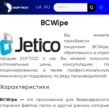
Skip
Search
to
Togg
for:
content
Navig
Глав
BCWipe
Пар
Вы может
приобрести
Нап
лицензии BCWipe
обратившись в отде
Нов
продаж SOFTICO. У нас Вы можете получит
оптимальные цены, консультацию п
Ком
лицензированию, а также профессиональну
техническую поддержку по ряду производителей.
Кон
Характеристики
BCWipe —
это приложение для безвозвратног
стирания файлов, папок и других данных, которы