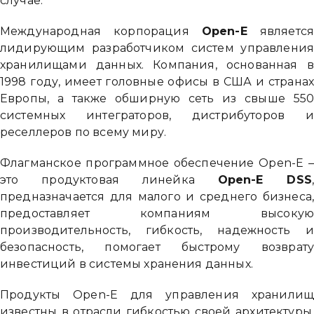
случае.
Международная корпорация
Open-E
являетс
лидирующим разработчиком систем управлени
хранилищами данных. Компания, основанная 
1998 году, имеет головные офисы в США и страна
Европы, а также обширную сеть из свыше 55
системных интеграторов, дистрибуторов 
реселлеров по всему миру.
Флагманское программное обеспечение Open-E 
это продуктовая линейка
Open-E DSS
предназначается для малого и среднего бизнеса
предоставляет компаниям высоку
производительность, гибкость, надежность 
безопасность, помогает быстрому возврат
инвестиций в системы хранения данных.
Продукты Open-E для управления хранили
известны в отрасли гибкостью своей архитектуры