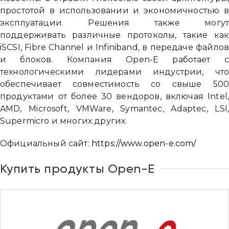
простотой в использовании и экономичностью 
эксплуатации. Решения также могу
поддерживать различные протоколы, такие ка
iSCSI, Fibre Channel и Infiniband, в передаче файло
и блоков. Компания Open-E работает 
технологическими лидерами индустрии, чт
обеспечивает совместимость со свыше 50
продуктами от более 30 вендоров, включая Intel
AMD, Microsoft, VMWare, Symantec, Adaptec, LSI
Supermicro и многих других.
Официальный сайт:
https://www.open-e.com/
Купить продукты Open-E
Привіт 👋, чим тобі допомогти?
Ми зазвичай відповідаємо дуже швидко
Надіслати повідомлення