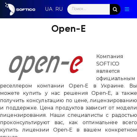
Skip
Search
to
Togg
for:
content
Navig
Глав
Open-E
Пар
Нап
Компания
SOFTICO
Нов
является
официальным
Ком
реселлером компании Open-E в Украине. В
можете купить у нас решения Open-E, а такж
получить консультацию по цене, лицензировани
Кон
и поддержке. Цена продуктов зависит от модел
лицензирования. Наши специалисты с радость
проконсультируют вас, как оптимальнее всег
купить лицензии Open-E в вашем конкретно