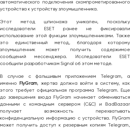
автоматического подключения скомпрометированного
устройства к устройству злоумышленника.
Этот метод шпионажа уникален, поскольку
исследователи ESET ранее не фиксировали
использование этой функции злоумышленниками. Также
Привіт 👋, чим тобі допомогти?
это единственный метод, благодаря которому
злоумышленник может получить содержимое
Ми зазвичай відповідаємо дуже швидко
сообщений мессенджера. Исследователи ESET
сообщили разработчикам Signal об этом методе.
Надіслати повідомлення
В случае с фальшивым приложением Telegram, а
именно
FlyGram
, жертва должна войти в систему, как
этого требует официальная программа Telegram. Еще
до завершения входа FlyGram начинает обмениваться
данными с командным сервером (C&C) и BadBazaar
получает возможность перехватывать
конфиденциальную информацию с устройства. FlyGram
может получить доступ к резервным копиям Telegram,