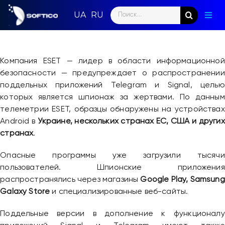
Skip
Search
to
Togg
for:
content
Navig
Глав
Компания ESET — лидер в области информационной
Пар
безопасности — предупреждает о распространении
поддельных приложений Telegram и Signal, целью
Нап
которых является шпионаж за жертвами. По данным
телеметрии ESET, образцы обнаружены на устройствах
Нов
Android в
Украине, нескольких странах ЕС, США и других
странах
.
Ком
Опасные программы уже загрузили тысячи
Кон
пользователей. Шпионские приложения
распространялись через магазины
Google Play, Samsung
Galaxy Store
и специализированные веб-сайты.
Поддельные версии в дополнение к функционалу