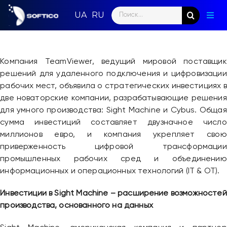
Skip
Search
to
Togg
for:
content
Navig
Глав
Компания TeamViewer, ведущий мировой поставщик
Пар
решений для удаленного подключения и цифровизации
рабочих мест, объявила о стратегических инвестициях в
Нап
две новаторские компании, разрабатывающие решения
для умного производства: Sight Machine и Cybus. Общая
Нов
сумма инвестиций составляет двузначное число
миллионов евро, и компания укрепляет свою
Ком
приверженность цифровой трансформации
промышленных рабочих сред и объединению
Кон
информационных и операционных технологий (IT & OT).
Инвестиции в Sight Machine – расширение возможностей
производства, основанного на данных