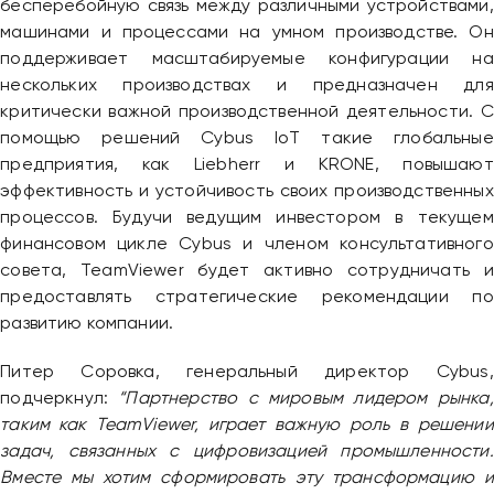
бесперебойную связь между различными устройствами,
машинами и процессами на умном производстве. Он
поддерживает масштабируемые конфигурации на
нескольких производствах и предназначен для
критически важной производственной деятельности. С
помощью решений Cybus IoT такие глобальные
предприятия, как Liebherr и KRONE, повышают
эффективность и устойчивость своих производственных
процессов. Будучи ведущим инвестором в текущем
финансовом цикле Cybus и членом консультативного
совета, TeamViewer будет активно сотрудничать и
предоставлять стратегические рекомендации по
развитию компании.
Питер Соровка, генеральный директор Cybus,
подчеркнул:
“Партнерство с мировым лидером рынка,
таким как TeamViewer, играет важную роль в решении
Привіт 👋, чим тобі допомогти?
задач, связанных с цифровизацией промышленности.
Вместе мы хотим сформировать эту трансформацию и
Ми зазвичай відповідаємо дуже швидко