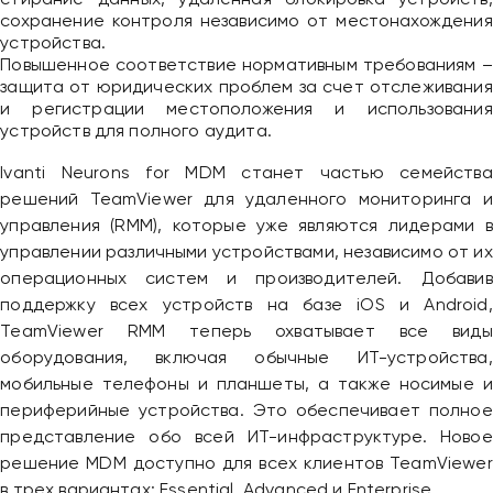
стирание данных, удаленная блокировка устройств,
сохранение контроля независимо от местонахождения
устройства.
Повышенное соответствие нормативным требованиям –
защита от юридических проблем за счет отслеживания
и регистрации местоположения и использования
устройств для полного аудита.
Ivanti Neurons for MDM станет частью семейства
решений TeamViewer для удаленного мониторинга и
управления (RMM), которые уже являются лидерами в
управлении различными устройствами, независимо от их
операционных систем и производителей. Добавив
поддержку всех устройств на базе iOS и Android,
TeamViewer RMM теперь охватывает все виды
оборудования, включая обычные ИТ-устройства,
мобильные телефоны и планшеты, а также носимые и
Привіт 👋, чим тобі допомогти?
периферийные устройства. Это обеспечивает полное
Ми зазвичай відповідаємо дуже швидко
представление обо всей ИТ-инфраструктуре. Новое
решение MDM доступно для всех клиентов TeamViewer
в трех вариантах: Essential, Advanced и Enterprise.