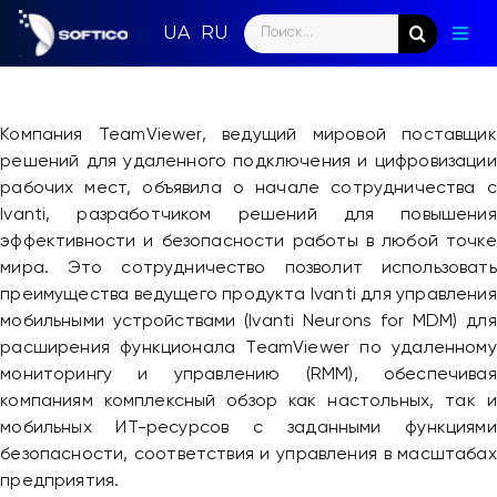
Skip
Search
to
Togg
for:
content
Navig
Глав
Компания TeamViewer, ведущий мировой поставщик
Пар
решений для удаленного подключения и цифровизации
рабочих мест, объявила о начале сотрудничества с
Нап
Ivanti, разработчиком решений для повышения
эффективности и безопасности работы в любой точке
Нов
мира. Это сотрудничество позволит использовать
преимущества ведущего продукта Ivanti для управления
Ком
мобильными устройствами (Ivanti Neurons for MDM) для
расширения функционала TeamViewer по удаленному
Кон
мониторингу и управлению (RMM), обеспечивая
компаниям комплексный обзор как настольных, так и
мобильных ИТ-ресурсов с заданными функциями
безопасности, соответствия и управления в масштабах
предприятия.