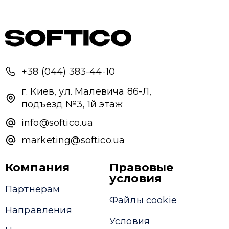
+38 (044) 383-44-10
г. Киев, ул. Малевича 86-Л,
подъезд №3, 1й этаж
Привіт 👋, чим тобі допомогти?
info@softico.ua
Ми зазвичай відповідаємо дуже швидко
marketing@softico.ua
Компания
Правовые
Надіслати повідомлення
условия
Партнерам
Файлы cookie
Направления
Условия