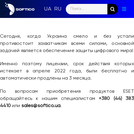
Skip
Search
to
Togg
for:
content
Navig
Глав
Сегодня, когда Украина смело и без устали
Пар
противостоит захватчикам всеми силами, основной
задачей является обеспечение защиты цифрового мира!
Нап
Именно поэтому лицензии, срок действия которых
Нов
истекает в апреле 2022 года, были бесплатно и
автоматически продлены на 3 месяца.
Ком
По вопросам приобретения продуктов ESET
обращайтесь к нашим специалистам
+380 (44) 383
Кон
4410
или
sales@softico.ua
.