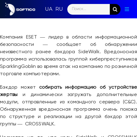
Skip
Search
to
Togg
for:
content
Navig
Глав
Компания ESET ― лидер в области информационной
Пар
безопасности ― сообщает об обнаружении
неизвестного ранее бэкдора SideWalk. Вредоносная
Нап
программа использовалась группой киберпреступников
SparklingGoblin во время атак на компанию по розничной
Нов
торговле компьютерами.
Ком
Бэкдор может
собирать информацию об устройстве
жертвы
и динамически загружать дополнительные
Кон
модули, отправленные из командного сервера (C&C).
Обнаруженная вредоносная программа очень похожа
по структуре и реализации на другой бэкдор этой
группы ― CROSSWALK.