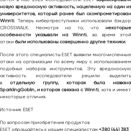
новую вредоносную активность, нацеленную на один из
университетов, который ранее был скомпрометирован
Привіт 👋, чим тобі допомогти?
Winnti
. Теперь киберпреступники использовали бэкдор
CROSSWALK. Несмотря на то, что
некоторые
Ми зазвичай відповідаємо дуже швидко
особенности указывали на Winnti
, во время этой
атаки
были использованы совершенно другие техники
.
Надіслати повідомлення
После этого специалисты ESET выявили многочисленные
атаки на организации по всему миру с использованием
подобных наборов инструментов. Эту вредоносную
активность исследователи решили выделить
в
отдельную группу, которая была названа
SparklingGoblin, и которая связана с Winnti
, хотя и имеет
некоторые отличия.
Источник
ESET
По вопросам приобретения продуктов
ESET обращайтесь к нашим специалистам
+380 (44) 383