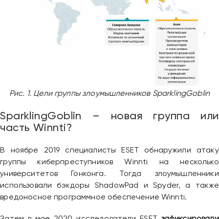
Рис. 1. Цели группы злоумышленников SparklingGoblin
SparklingGoblin – новая группа или
часть Winnti?
В ноябре 2019 специалисты ESET обнаружили атаку
группы киберпреступников Winnti на несколько
университетов Гонконга. Тогда злоумышленники
использовали бэкдоры ShadowPad и Spyder, а также
вредоносное программное обеспечение Winnti.
Затем в мае 2020 исследователи ESET
зафиксировали