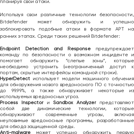
планируя свои атаки.
Используя свои различные технологии безопасности,
Bitdefender может обнаружить и успешно
заблокировать подобные атаки в формате APT на
ранних этапах. Среди таких решений Bitdefender:
Endpoint Detection and Response
предупреждает
команду по безопасности о возможном инциденте и
помогает обнаружить “слепые зоны”, которые
необходимо устранить (неограниченный доступ к
портам, скрытые интерфейсы командной строки).
HyperDetect
использует модели машинного обучения
для обнаружения нового вредоносного ПО с точностью
до 99.99%, а также обнаруживает некоторые из
используемых вредоносных угроз.
Process Inspector
и
Sandbox Analyzer
представляют
собой две динамические технологии, которые
обнаруживают современные угрозы, включая
неуловимые вредоносные программы, разработанные
для обхода защищенной среды.
Anti-malware
может успешно обнаружить первую