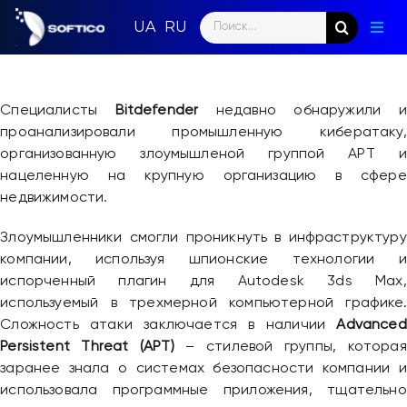
Skip
Search
to
Togg
for:
content
Navig
Глав
Специалисты
Bitdefender
недавно обнаружили и
Пар
проанализировали промышленную кибератаку,
организованную злоумышленой группой APT и
Нап
нацеленную на крупную организацию в сфере
недвижимости.
Нов
Злоумышленники смогли проникнуть в инфраструктуру
Ком
компании, используя шпионские технологии и
испорченный плагин для Autodesk 3ds Max,
Кон
используемый в трехмерной компьютерной графике.
Сложность атаки заключается в наличии
Advanced
Persistent Threat (APT)
– стилевой группы, которая
заранее знала о системах безопасности компании и
использовала программные приложения, тщательно