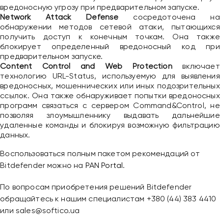
вредоносную угрозу при предварительном запуске.
Network Attack Defense
сосредоточена на
обнаружении методов сетевой атаки, пытающихся
получить доступ к конечным точкам. Она также
блокирует определенный вредоносный код при
предварительном запуске.
Content Control and Web Protection
включает
технологию URL-Status, используемую для выявления
вредоносных, мошеннических или иных подозрительных
ссылок. Она также обнаруживает попытки вредоносных
программ связаться с сервером Command&Control, не
позволяя злоумышленнику выдавать дальнейшие
удаленные команды и блокируя возможную фильтрацию
Привіт 👋, чим тобі допомогти?
данных.
Ми зазвичай відповідаємо дуже швидко
Воспользоваться полным пакетом рекомендаций от
Bitdefender можно на
PAN Portal
.
Надіслати повідомлення
По вопросам приобретения решений Bitdefender
обращайтесь к нашим специалистам +380 (44) 383 4410
или sales@softico.ua