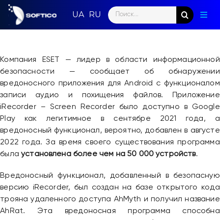
Skip
Search
to
Togg
for:
content
Navig
Глав
Компания ESET — лидер в области информационной
Пар
безопасности — сообщает об обнаружении
вредоносного приложения для Android с функционалом
Нап
записи аудио и похищения файлов. Приложение
iRecorder – Screen Recorder было доступно в Google
Нов
Play как легитимное в сентябре 2021 года, а
вредоносный функционал, вероятно, добавлен в августе
Ком
2022 года. За время своего существования программа
была
установлена более чем на 50 000 устройств
.
Кон
Вредоносный функционал, добавленный в безопасную
версию iRecorder, был создан на базе открытого кода
трояна удаленного доступа AhMyth и получил название
AhRat. Эта вредоносная программа способна