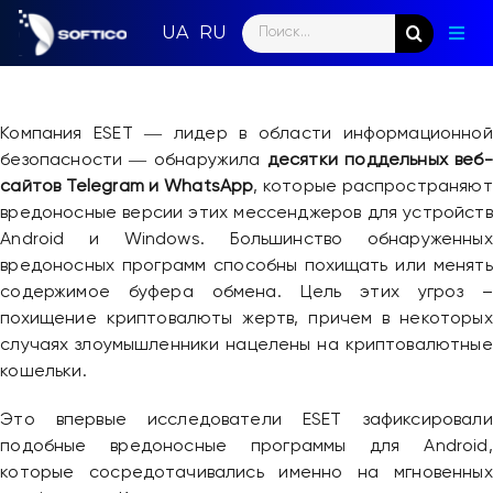
Skip
Search
to
Togg
for:
content
Navig
Глав
Компания ESET ― лидер в области информационной
Пар
безопасности ― обнаружила
десятки поддельных веб-
сайтов Telegram и WhatsApp
, которые распространяют
Нап
вредоносные версии этих мессенджеров для устройств
Android и Windows. Большинство обнаруженных
Нов
вредоносных программ способны похищать или менять
содержимое буфера обмена. Цель этих угроз –
Ком
похищение криптовалюты жертв, причем в некоторых
случаях злоумышленники нацелены на криптовалютные
Кон
кошельки.
Это впервые исследователи ESET зафиксировали
подобные вредоносные программы для Android,
которые сосредотачивались именно на мгновенных