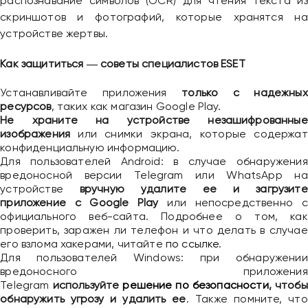
распознавание символов (OCR) для чтения текста из
скриншотов и фотографий, которые хранятся на
устройстве жертвы.
Как защититься ― советы специалистов ESET
Устанавливайте приложения
только с надежных
ресурсов
, таких как магазин Google Play.
Привіт 👋, чим тобі допомогти?
Не храните на устройстве незашифрованные
изображения
или снимки экрана, которые содержат
Ми зазвичай відповідаємо дуже швидко
конфиденциальную информацию.
Для пользователей Android: в случае обнаружения
вредоносной версии Telegram или WhatsApp на
Надіслати повідомлення
устройстве
вручную удалите ее и загрузите
приложение с Google Play
или непосредственно с
официального веб-сайта. Подробнее о том, как
проверить, заражен ли телефон и что делать в случае
его взлома хакерами, читайте
по ссылке
.
Для пользователей Windows: при обнаружении
вредоносного приложения
Telegram
используйте
решение по безопасности
, чтобы
обнаружить угрозу и удалить ее
. Также помните, что