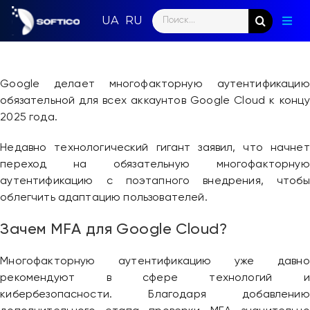
Skip
Search
to
Togg
for:
content
Navig
Глав
Google делает многофакторную аутентификацию
Пар
обязательной для всех аккаунтов Google Cloud к концу
2025 года.
Нап
Недавно технологический гигант заявил, что начнет
Нов
переход на обязательную многофакторную
аутентификацию с поэтапного внедрения, чтобы
Ком
облегчить адаптацию пользователей.
Зачем MFA для Google Cloud?
Кон
Многофакторную аутентификацию уже давно
рекомендуют в сфере технологий и
кибербезопасности. Благодаря добавлению