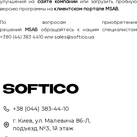
улучшений на
сайте компании
или загрузить пробную
версию программы на
клиентском портале MSAB
.
По вопросам приобретения
решений
MSAB
обращайтесь к нашим специалистам
+380 (44) 383 4410 или
sales@softico.ua
Привіт 👋, чим тобі допомогти?
+38 (044) 383-44-10
Ми зазвичай відповідаємо дуже швидко
г. Киев, ул. Малевича 86-Л,
подъезд №3, 1й этаж
Надіслати повідомлення