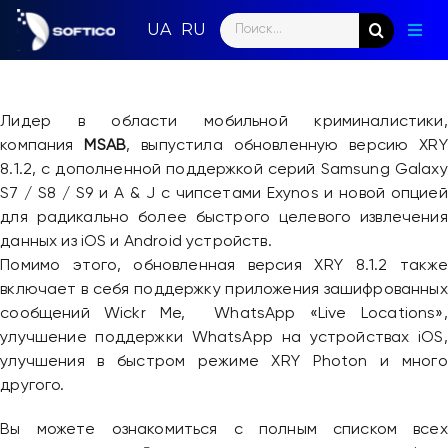
Skip
Search
to
Togg
for:
content
Navig
Глав
Лидер в области мобильной криминалистики,
Пар
компания
MSAB
, выпустила обновленную версию XRY
8.1.2, с дополненной поддержкой серий Samsung Galaxy
Нап
S7 / S8 / S9 и A & J с чипсетами Exynos и новой опцией
для радикально более быстрого целевого извлечения
Нов
данных из iOS и Android устройств.
Помимо этого, обновленная версия XRY 8.1.2 также
Ком
включает в себя поддержку приложения зашифрованных
сообщений Wickr Me, ​​ WhatsApp «Live Locations»,
Кон
улучшение поддержки WhatsApp на устройствах iOS,
улучшения в быстром режиме XRY Photon и много
другого.
Вы можете ознакомиться с полным списком всех