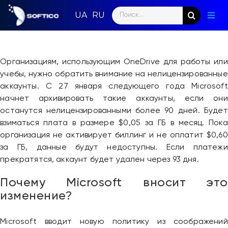
Skip
Search
to
Togg
for:
content
Navig
Глав
Организациям, использующим OneDrive для работы или
Пар
учебы, нужно обратить внимание на нелицензированные
аккаунты. С 27 января следующего года Microsoft
Нап
начнет архивировать такие аккаунты, если они
останутся нелицензированными более 90 дней. Будет
Нов
взиматься плата в размере $0,05 за ГБ в месяц. Пока
организация не активирует биллинг и не оплатит $0,60
Ком
за ГБ, данные будут недоступны. Если платежи
прекратятся, аккаунт будет удален через 93 дня.
Кон
Почему Microsoft вносит это
изменение?
Microsoft вводит новую политику из соображений