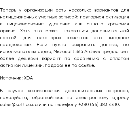
Привіт 👋, чим тобі допомогти?
Теперь у организаций есть несколько вариантов для
Ми зазвичай відповідаємо дуже швидко
нелицензионных учетных записей: повторная активация
и лицензирование, удаление или оплата хранения
архива. Хотя это может показаться дополнительной
Надіслати повідомлення
платой, для некоторых клиентов это выгодное
предложение. Если нужно сохранить данные, но
использовать их редко, Microsoft 365 Archive предлагает
более дешевый вариант по сравнению с оплатой
активной лицензии,
подробнее по ссылке.
Источник:
XDA
В случае возникновения дополнительных вопросов,
пожалуйста, обращайтесь по электронному адресу
sales@softico.ua или по телефону +380 (44) 383 4410.