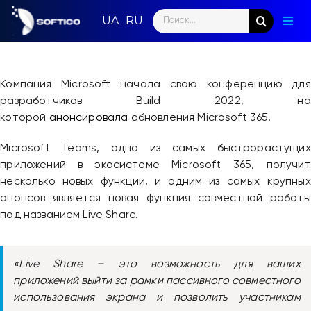
Skip
Search
to
Togg
for:
content
Navig
Глав
Компания Microsoft начала свою конференцию для
Пар
разработчиков Build 2022, на
которой
анонсировала
обновления Microsoft 365.
Нап
Microsoft Teams, одно из самых быстрорастущих
Нов
приложений в экосистеме Microsoft 365, получит
несколько новых функций, и одним из самых крупных
Ком
анонсов является новая функция совместной работы
под названием Live Share.
Кон
«Live Share – это возможность для ваших
приложений выйти за рамки пассивного совместного
использования экрана и позволить участникам