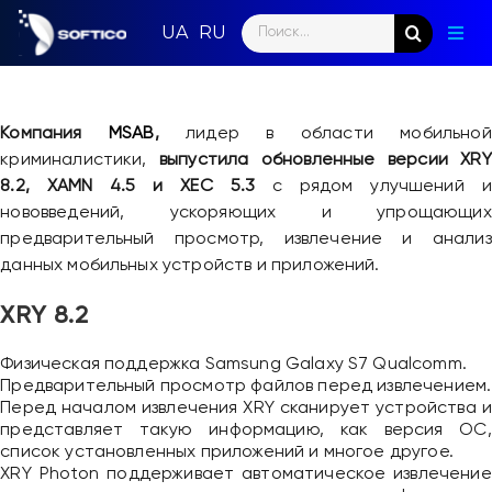
Skip
Search
to
Togg
for:
content
Navig
Глав
Компания
MSAB
,
лидер в области мобильной
Пар
криминалистики,
выпустила обновленные версии XRY
8.2, XAMN 4.5 и XEC 5.3
с рядом улучшений и
Нап
нововведений, ускоряющих и упрощающих
предварительный просмотр, извлечение и анализ
Нов
данных мобильных устройств и приложений.
Ком
XRY 8.2
Кон
Физическая поддержка Samsung Galaxy S7 Qualcomm.
Предварительный просмотр файлов перед извлечением.
Перед началом извлечения XRY сканирует устройства и
представляет такую информацию, как версия ОС,
список установленных приложений и многое другое.
XRY Photon поддерживает автоматическое извлечение