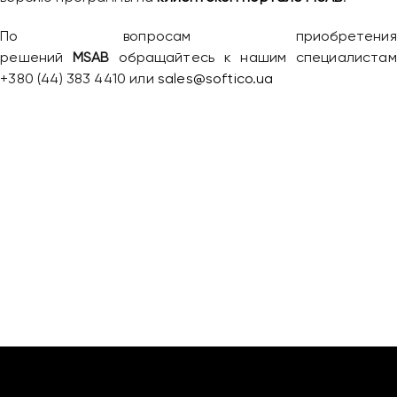
По вопросам приобретения
Привіт 👋, чим тобі допомогти?
решений
MSAB
обращайтесь к нашим специалистам
+380 (44) 383 4410 или
sales@softico.ua
Ми зазвичай відповідаємо дуже швидко
Надіслати повідомлення