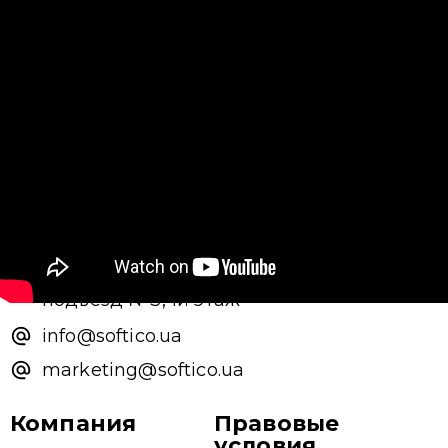
+38 (044) 383-44-10
г. Киев, ул. Малевича 86-Л,
подъезд №3, 1й этаж
info@softico.ua
marketing@softico.ua
Компания
Правовые
условия