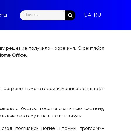
Search
кты
for:
ду решение получило новое имя. С сентября
 Home Office.
е программ-вымогателей изменило ландшафт
озволяло быстро восстановить всю систему,
ь всю систему и не платить выкуп.
 назад появились новые штаммы программ-