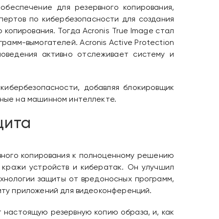
обеспечение для резервного копирования,
пертов по кибербезопасности для создания
копирования. Тогда Acronis True Image стал
амм-вымогателей. Acronis Active Protection
поведения активно отслеживает систему и
 кибербезопасности, добавляя блокировщик
нные на машинном интеллекте.
щита
вного копирования к полноценному решению
 кражи устройств и кибератак. Он улучшил
хнологии защиты от вредоносных программ,
иту приложений для видеоконференций.
т настоящую резервную копию образа, и, как