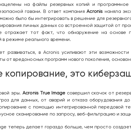
нацелены на файлы резервных копий и программное 
езопасной гавани. В ответ компания
Acronis
наняла экс
ожно было бы интегрировать в решение для резервного 
рования личных данных со встроенной защитой от прогр
ие отражает тот факт, что обнаружение на основе 
 в режиме реального времени.
т развиваться, в Acronis усиливают эти возможности
иты от вредоносных программ нового поколения, основа
е копирование, это киберза
овой эры.
Acronis True Image
совершил скачок от резер
гроз для данных, от аварий и отказа оборудования до
копирование с помощью интегрированной передовой те
русное сканирование по запросу, веб-фильтрацию и защ
mage теперь делает гораздо больше, чем просто создае