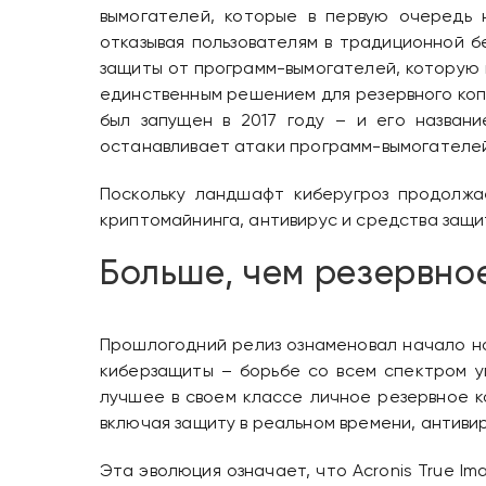
вымогателей, которые в первую очередь 
отказывая пользователям в традиционной б
защиты от программ-вымогателей, которую м
единственным решением для резервного копи
был запущен в 2017 году – и его назван
останавливает атаки программ-вымогателей
Поскольку ландшафт киберугроз продолжае
криптомайнинга, антивирус и средства защ
Больше, чем резервно
Прошлогодний релиз ознаменовал начало н
киберзащиты – борьбе со всем спектром у
лучшее в своем классе личное резервное 
включая защиту в реальном времени, антиви
Эта эволюция означает, что Acronis True I