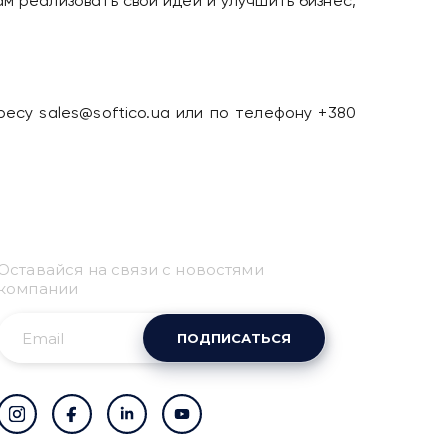
м реализовать свои идеи и улучшить бизнес,
есу sales@softico.ua или по телефону +380
Привіт 👋, чим тобі
допомогти?
Оставайся на связи с новостями
Ми зазвичай відповідаємо дуже швидко
компании
ПОДПИСАТЬСЯ
Надіслати повідомлення