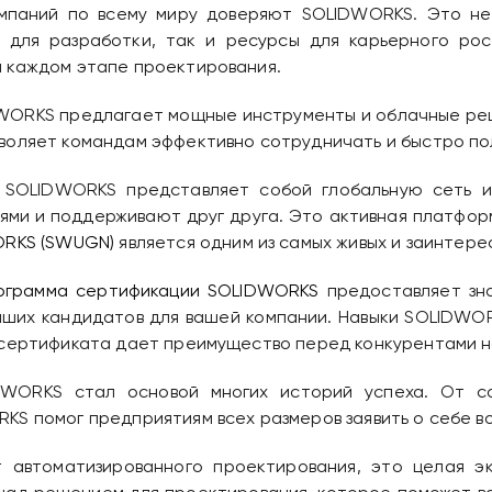
омпаний по всему миру доверяют SOLIDWORKS. Это не
для разработки, так и ресурсы для карьерного рос
 каждом этапе проектирования.
DWORKS предлагает мощные инструменты и облачные реш
воляет командам эффективно сотрудничать и быстро пол
 SOLIDWORKS представляет собой глобальную сеть ин
ями и поддерживают друг друга. Это активная платфор
RKS (SWUGN)
является одним из самых живых и заинтере
ограмма сертификации SOLIDWORKS
предоставляет зна
учших кандидатов для вашей компании. Навыки SOLIDWOR
 сертификата дает преимущество перед конкурентами н
WORKS стал основой многих историй успеха. От со
S помог предприятиям всех размеров заявить о себе во
автоматизированного проектирования, это целая э