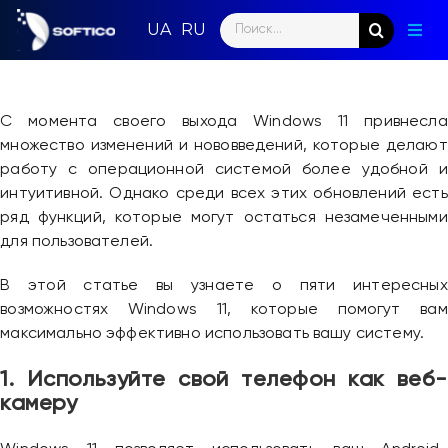
Skip
Search
to
Togg
for:
content
Navig
Глав
С момента своего выхода Windows 11 привнесла
Пар
множество изменений и нововведений, которые делают
работу с операционной системой более удобной и
Нап
интуитивной. Однако среди всех этих обновлений есть
ряд функций, которые могут остаться незамеченными
Нов
для пользователей.
Ком
В этой статье вы узнаете о пяти интересных
возможностях Windows 11, которые помогут вам
Кон
максимально эффективно использовать вашу систему.
1. Используйте свой телефон как веб-
камеру