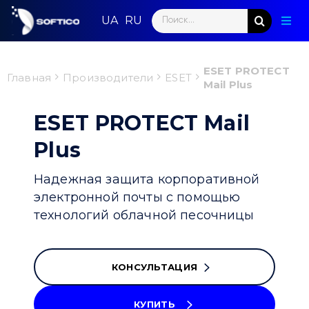
Skip
Search
to
Togg
for:
content
Navig
Глав
ESET PROTECT
Главная
Производители
ESET
Mail Plus
Пар
ESET PROTECT Mail
Нап
Plus
Нов
Надежная защита корпоративной
Ком
электронной почты с помощью
технологий облачной песочницы
Кон
КОНСУЛЬТАЦИЯ
КУПИТЬ