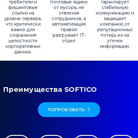
требители и
почтовые ящики
гарантирует
фишинговые
от мусора, не
стабильную
ссылки на
отвлекая
коммуникацию и
уровне сервера,
сотрудников, а
защищает
что критически
автоматизация
компанию от
важно для
правил
репутационных
сохранения
разгружает IT-
потерь из-за
Привіт 👋, чим тобі допомогти?
целостности
отдел.
утечки
корпоративных
информации.
Ми зазвичай відповідаємо дуже швидко
данных.
Надіслати повідомлення
Преимущества SOFTICO
ПОПРОБОВАТЬ