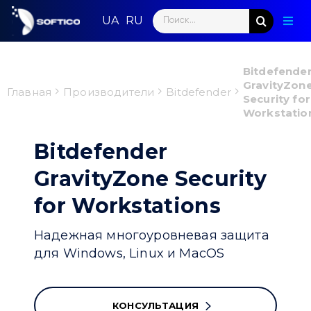
Skip
Search
to
Togg
for:
content
Navig
Глав
Bitdefende
GravityZon
Пар
Главная
Производители
Bitdefender
Security for
Workstatio
Нап
Bitdefender
Нов
GravityZone Security
Ком
for Workstations
Кон
Надежная многоуровневая защита
для Windows, Linux и MacOS
КОНСУЛЬТАЦИЯ