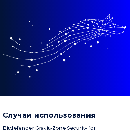
Случаи использования
Bitdefender GravityZone Security for