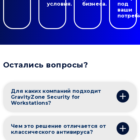
условия.
бизнеса.
под
ваши
потреб
Остались вопросы?
Для каких компаний подходит
GravityZone Security for
Workstations?
Чем это решение отличается от
классического антивируса?