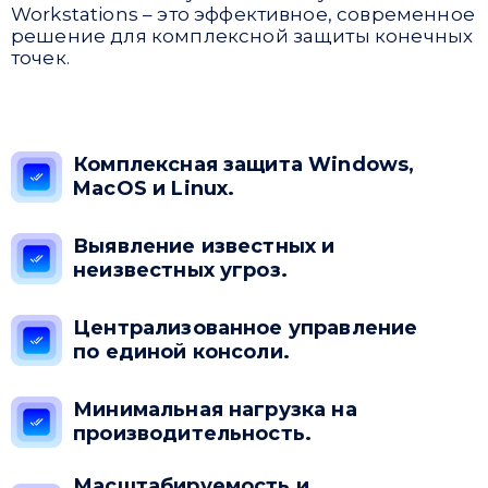
Workstations – это эффективное, современное
решение для комплексной защиты конечных
точек.
Комплексная защита Windows,
MacOS и Linux.
Выявление известных и
неизвестных угроз.
Привіт 👋, чим тобі допомогти?
Централизованное управление
по единой консоли.
Ми зазвичай відповідаємо дуже швидко
Минимальная нагрузка на
Надіслати повідомлення
производительность.
Масштабируемость и