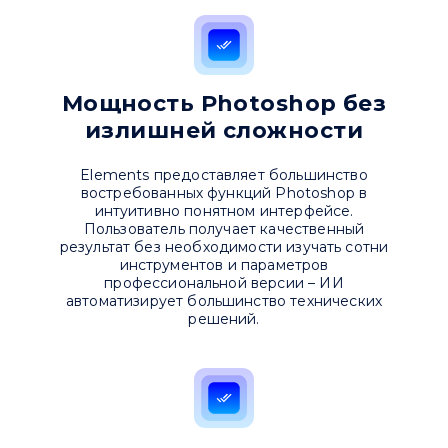
Мощность Photoshop без
излишней сложности
Привіт 👋, чим тобі допомогти?
Elements предоставляет большинство
Ми зазвичай відповідаємо дуже швидко
востребованных функций Photoshop в
интуитивно понятном интерфейсе.
Пользователь получает качественный
Надіслати повідомлення
результат без необходимости изучать сотни
инструментов и параметров
профессиональной версии – ИИ
автоматизирует большинство технических
решений.