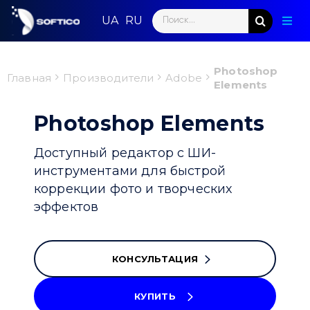
Skip
Search
to
Togg
for:
content
Navig
Глав
Photoshop
Главная
Производители
Adobe
Elements
Пар
Photoshop Elements
Нап
Доступный редактор с ШИ-
Нов
инструментами для быстрой
коррекции фото и творческих
Ком
эффектов
Кон
КОНСУЛЬТАЦИЯ
КУПИТЬ