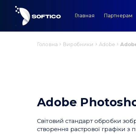
Skip
to
content
Главная
Партнерам
Головна
Виробники
Adobe
Adob
Adobe Photosh
Світовий стандарт обробки зоб
створення растрової графіки з 