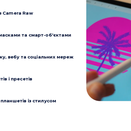
з Camera Raw
масками та смарт-об'єктами
ку, вебу та соціальних мереж
ів і пресетів
планшетів із стилусом