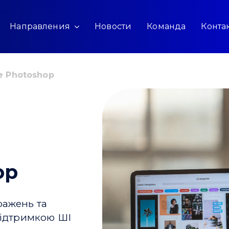
Направления
Новости
Команда
Конта
e Photoshop
op
ражень та
підтримкою ШІ