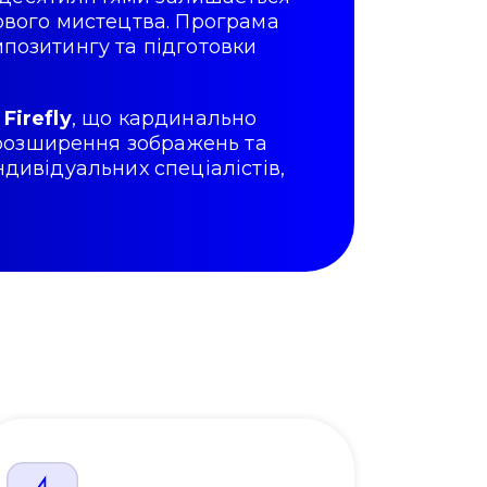
рового мистецтва. Програма
мпозитингу та підготовки
Firefly
, що кардинально
 розширення зображень та
ндивідуальних спеціалістів,