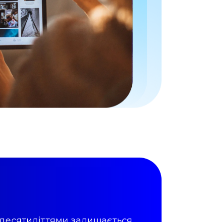
 десятиліттями залишається