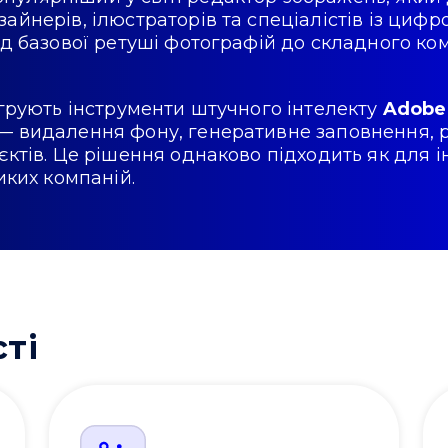
айнерів, ілюстраторів та спеціалістів із циф
ід базової ретуші фотографій до складного ко
егрують інструменти штучного інтелекту
Adobe 
 — видалення фону, генеративне заповнення,
єктів. Це рішення однаково підходить як для і
иких компаній.
ті