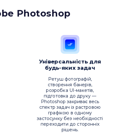
be Photoshop
Універсальність для
будь-яких задач
Ретуш фотографій,
створення банерів,
розробка UI-макетів,
підготовка до друку —
Photoshop закриває весь
спектр задач із растровою
графікою в одному
застосунку без необхідності
переходити до сторонніх
рішень.