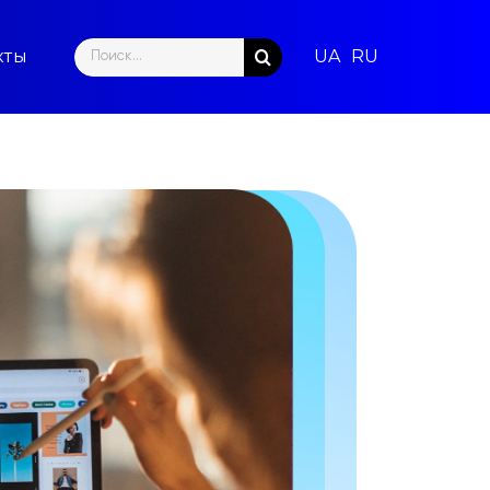
Search
кты
for: