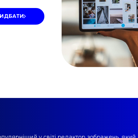
РИДБАТИ
пулярніший у світі редактор зображень, який