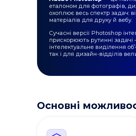
еталоном для фотографів, диз
охоплює весь спектр задач: в
матеріалів для друку й вебу.
Сучасні версії Photoshop інт
прискорюють рутинні задачі
інтелектуальне виділення об’
так і для дизайн-відділів вел
Основні можливос