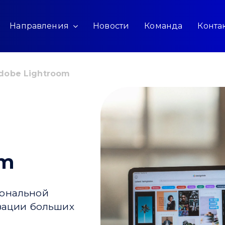
Направления
Новости
Команда
Конта
dobe Lightroom
om
иональной
изации больших