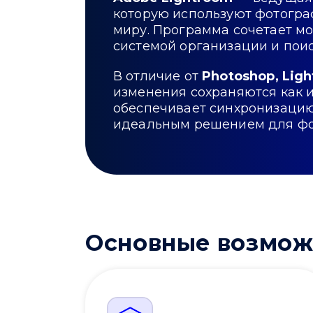
которую используют фотогра
миру. Программа сочетает м
системой организации и поис
В отличие от
Photoshop, Lig
изменения сохраняются как 
обеспечивает синхронизацию
идеальным решением для фото
Основные возмож