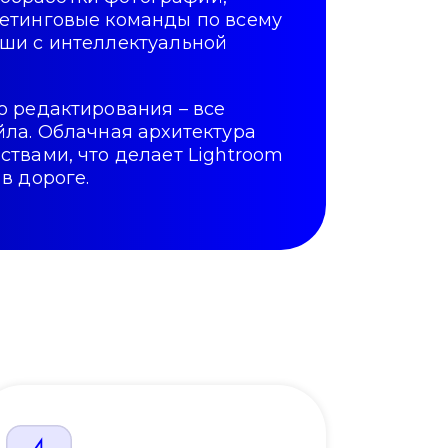
кетинговые команды по всему
уши с интеллектуальной
 редактирования – все
йла. Облачная архитектура
твами, что делает Lightroom
в дороге.