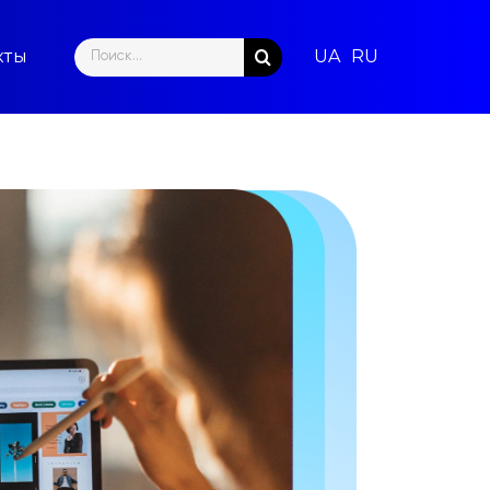
Search
кты
for: