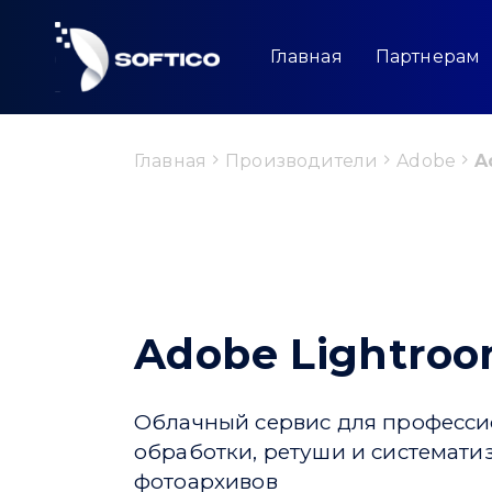
Skip
to
content
Главная
Партнерам
Главная
Производители
Adobe
A
Adobe Lightro
Облачный сервис для професс
обработки, ретуши и системат
фотоархивов