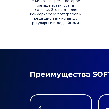
снимков за время, которое
раньше тратилось на
десятки. Это важно для
коммерческих фотографов и
редакционных команд с
регулярными дедлайнами.
Преимущества SOF