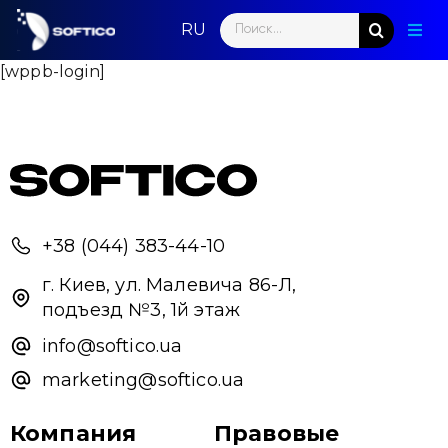
Skip
Search
to
Togg
for:
content
Navig
[wppb-login]
Глав
Пар
Нап
Нов
+38 (044) 383-44-10
Ком
г. Киев, ул. Малевича 86-Л,
подъезд №3, 1й этаж
Кон
info@softico.ua
marketing@softico.ua
Компания
Правовые