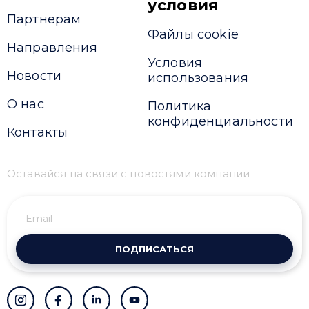
условия
Партнерам
Файлы cookie
Привіт 👋, чим тобі допомогти?
Направления
Условия
Ми зазвичай відповідаємо дуже швидко
Новости
использования
О нас
Политика
Надіслати повідомлення
конфиденциальности
Контакты
Оставайся на связи с новостями компании
ПОДПИСАТЬСЯ