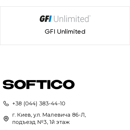
GFI Unlimited
Привіт 👋, чим тобі допомогти?
Ми зазвичай відповідаємо дуже швидко
Надіслати повідомлення
+38 (044) 383-44-10
г. Киев, ул. Малевича 86-Л,
подъезд №3, 1й этаж