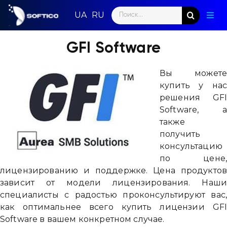
Skip
Search
to
Togg
for:
content
Navig
Глав
GFI Software
Пар
Вы может
купить у на
Нап
решения GF
Software, 
Нов
также
получить
Ком
консультацию
по цене
Кон
лицензированию и поддержке. Цена продукто
зависит от модели лицензирования. Наш
специалисты с радостью проконсультируют вас
как оптимальнее всего купить лицензии GF
Software в вашем конкретном случае.