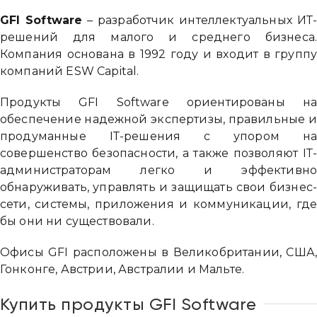
GFI Software
– разработчик интеллектуальных ИТ
решений для малого и среднего бизнеса
Компания основана в 1992 году и входит в групп
компаний ESW Capital.
Продукты GFI Software ориентированы н
обеспечение надежной экспертизы, правильные 
продуманные IТ-решения с упором н
совершенство безопасности, а также позволяют IТ
администраторам легко и эффективн
обнаруживать, управлять и защищать свои бизнес
сети, системы, приложения и коммуникации, гд
бы они ни существовали.
Офисы GFI расположены в Великобритании, США
Гонконге, Австрии, Австралии и Мальте.
Купить продукты GFI Software