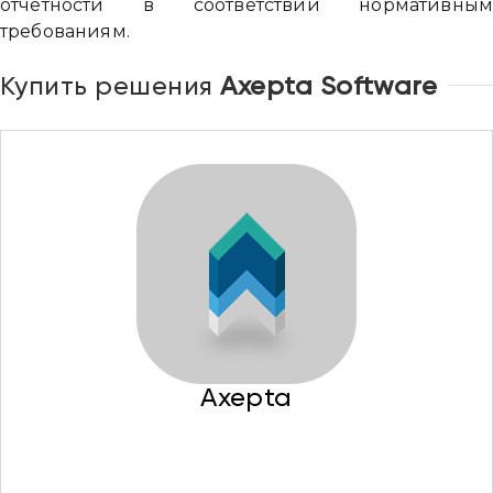
отчетности в соответствии нормативны
требованиям.
Купить решения
Axepta Software
Axepta