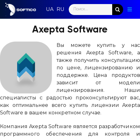
Skip
Search
to
Togg
for:
content
Navig
Глав
Axepta Software
Пар
Вы можете купить у на
решения Axepta Software, 
Нап
также получить консультаци
по цене, лицензированию 
Нов
поддержке. Цена продукто
зависит от модел
Ком
лицензирования. Наш
специалисты с радостью проконсультируют вас
Кон
как оптимальнее всего купить лицензии Axept
Software в вашем конкретном случае.
Компания Axepta Software является разработчико
программного обеспечения для контроля 