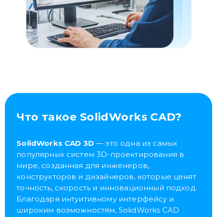
Что такое SolidWorks CAD?
SolidWorks CAD 3D
— это одна из самых
популярных систем 3D-проектирования в
мире, созданная для инженеров,
конструкторов и дизайнеров, которые ценят
точность, скорость и инновационный подход.
Благодаря интуитивному интерфейсу и
широким возможностям, SolidWorks CAD