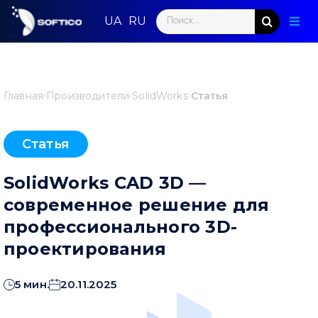
Skip
Search
to
Togg
for:
content
Navig
Глав
Пар
Главная
Производители
SolidWorks
Статья
Нап
Статья
Нов
SolidWorks CAD 3D —
Ком
современное решение для
профессионального 3D-
Кон
проектирования
5 мин.
20.11.2025