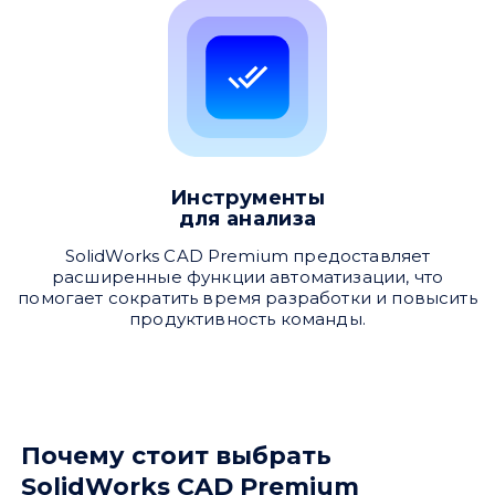
Привіт 👋, чим тобі допомогти?
Инструменты
Ми зазвичай відповідаємо дуже швидко
для анализа
SolidWorks CAD Premium предоставляет
Надіслати повідомлення
расширенные функции автоматизации, что
помогает сократить время разработки и повысить
продуктивность команды.
Почему стоит выбрать
SolidWorks CAD Premium