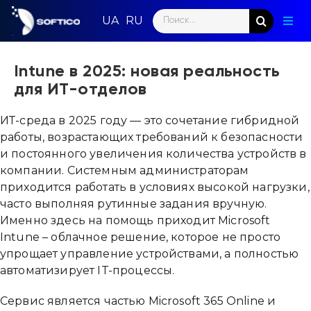
Skip
Search
to
Togg
for:
content
Navig
Глав
Intune в 2025: новая реальность
для ИТ-отделов
Пар
ИТ-среда в 2025 году — это сочетание гибридной
Нап
работы, возрастающих требований к безопасности
и постоянного увеличения количества устройств в
Нов
компании. Системным администраторам
приходится работать в условиях высокой нагрузки,
Ком
часто выполняя рутинные задания вручную.
Именно здесь на помощь приходит Microsoft
Кон
Intune – облачное решение, которое не просто
упрощает управление устройствами, а полностью
автоматизирует IT-процессы.
Сервис является частью Microsoft 365 Online и