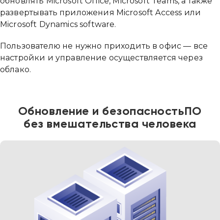
обновлять Microsoft Office, Microsoft Teams, а также
развертывать приложения Microsoft Access или
Microsoft Dynamics software.
Пользователю не нужно приходить в офис — все
настройки и управление осуществляется через
облако.
Обновление и безопасность
ПО
без вмешательства человека